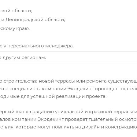
кой области;
 и Ленинградской области;
скому краю.
е у персонального менеджера.
по другим регионам.
о строительства новой террасы или ремонта существующ
цессе специалисты компании Экодекинг проводят тщате
ходимые для успешной реализации проекта.
первый шаг к созданию уникальной и красивой террасы из
лов компании Экодекинг проведет тщательный осмотр в
ятствия, которые могут повлиять на дизайн и конструкци