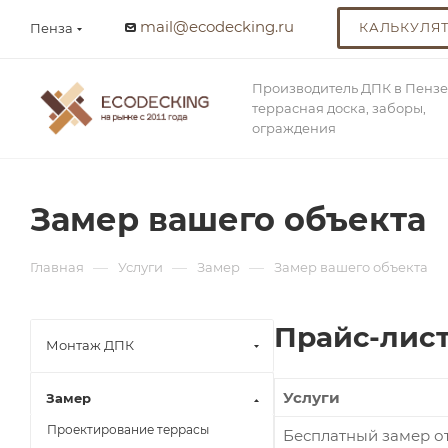
mail@ecodecking.ru
КАЛЬКУЛЯ
Пенза
Производитель ДПК в Пензе
террасная доска, заборы,
ограждения
Замер вашего объекта
—
—
—
Главная
Услуги
Замер
Замер вашего объекта
Прайс-лист
Монтаж ДПК
Услуги
Замер
Проектирование террасы
Бесплатный замер от