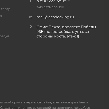
8 800 222-38-15
ЗАКАЗАТЬ ЗВОНОК
 товар
ет
mail@ecodecking.ru
Офис: Пенза, проспект Победы
96Е (новостройка, с угла, со
стороны моста, этаж 1)
редит
и подборки материалов сайта, элементов дизайна и
дателя и только со ссылкой на источник: https://eco-