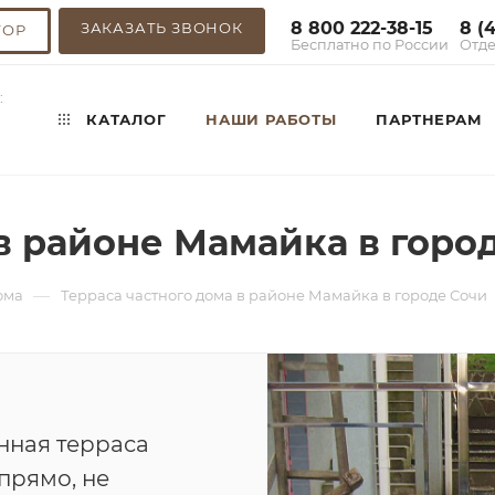
8 800 222-38-15
8 (
ЗАКАЗАТЬ ЗВОНОК
ТОР
Бесплатно по России
Отде
:
КАТАЛОГ
НАШИ РАБОТЫ
ПАРТНЕРАМ
в районе Мамайка в горо
—
ома
Терраса частного дома в районе Мамайка в городе Сочи
нная терраса
прямо, не