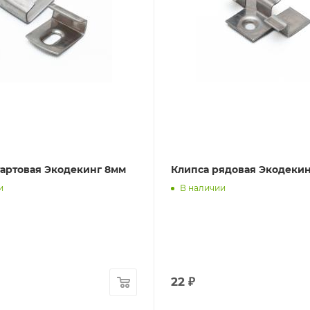
тартовая Экодекинг 8мм
Клипса рядовая Экодеки
и
В наличии
22
₽