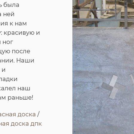
ь была
а ней
ия к нам
: красивую и
 ног
щую после
ании. Наши
 и
кладки
жалел наш
нам раньше!
асная доска
/
ая доска дпк