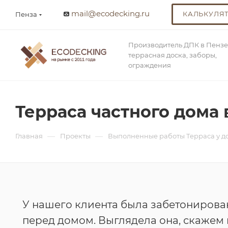
mail@ecodecking.ru
КАЛЬКУЛЯ
Пенза
Производитель ДПК в Пензе
террасная доска, заборы,
ограждения
Терраса частного дома 
—
—
Главная
Проекты
Выполненные работы Терраса у д
У нашего клиента была забетонирова
перед домом. Выглядела она, скажем 