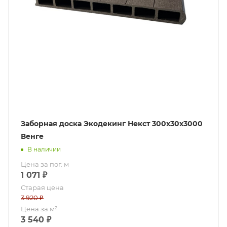
Заборная доска Экодекинг Некст 300х30х3000
Венге
В наличии
Цена за пог. м
1 071
₽
Старая цена
3 920
₽
Цена за м²
3 540
₽