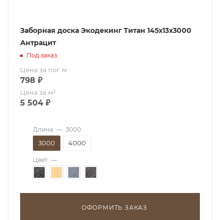
Заборная доска Экодекинг Титан 145х13x3000
Антрацит
Под заказ
Цена за пог. м
798
₽
Цена за м²
5 504
₽
Длина
—
3000
3000
4000
Цвет
—
ОФОРМИТЬ ЗАКАЗ