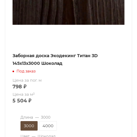
Заборная доска Экодекинг Титан 3D
145х13x3000 Шоколад
Под заказ
Цена за пог. м
798
₽
Цена за м²
5 504
₽
Длина
—
3000
3000
4000
Цвет
—
Шоколад