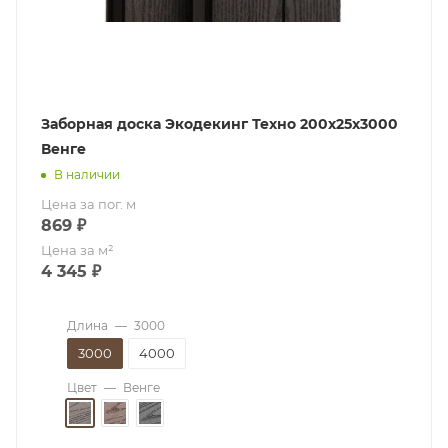
Заборная доска Экодекинг Техно 200х25x3000
Венге
В наличии
Цена за пог. м
869
₽
Цена за м²
4 345
₽
Длина
—
3000
3000
4000
Цвет
—
Венге