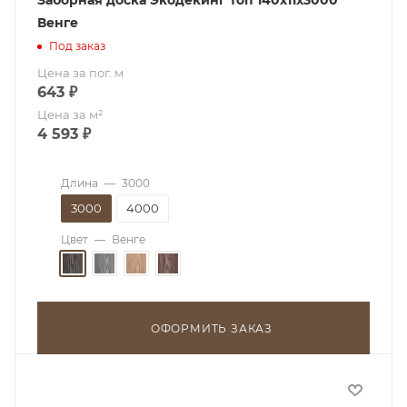
Заборная доска Экодекинг Топ 140х11x3000
Венге
Под заказ
Цена за пог. м
643
₽
Цена за м²
4 593
₽
Длина
—
3000
3000
4000
Цвет
—
Венге
ОФОРМИТЬ ЗАКАЗ