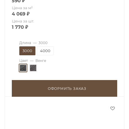
590
₽
Цена за м²
4 069
₽
Цена за шт.
1 770
₽
Длина
—
3000
3000
4000
Цвет
—
Венге
ОФОРМИТЬ ЗАКАЗ