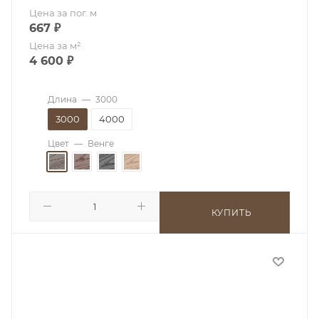
Цена за пог. м
667
₽
Цена за м²
4 600
₽
Длина
—
3000
3000
4000
Цвет
—
Венге
КУПИТЬ