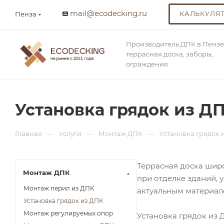
mail@ecodecking.ru
КАЛЬКУЛЯ
Пенза
Производитель ДПК в Пензе
террасная доска, заборы,
ограждения
Установка грядок из Д
—
—
—
Главная
Услуги
Монтаж ДПК
Установка грядок 
Террасная доска широ
Монтаж ДПК
при отделке зданий, 
Монтаж перил из ДПК
актуальным материал
Установка грядок из ДПК
Монтаж регулируемых опор
Установка грядок из 