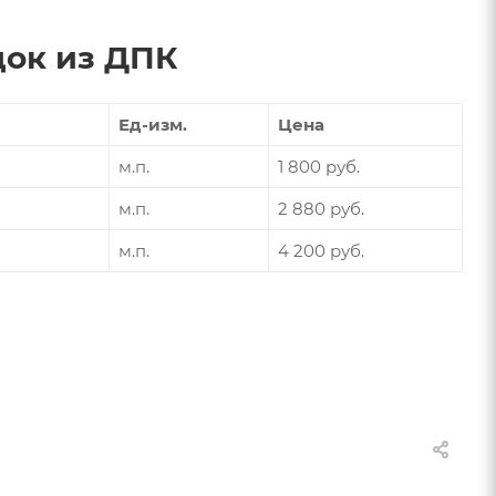
док из ДПК
Ед-изм.
Цена
м.п.
1 800 руб.
м.п.
2 880 руб.
м.п.
4 200 руб.