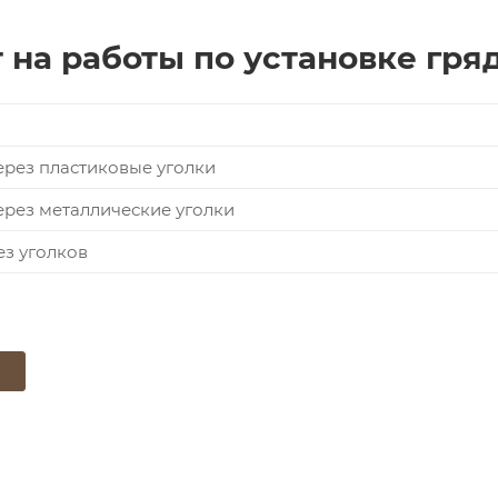
 на работы по установке гря
ерез пластиковые уголки
ерез металлические уголки
ез уголков
Ю