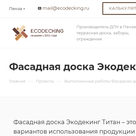
mail@ecodecking.ru
КАЛЬКУЛЯ
Пенза
Производитель ДПК в Пензе
террасная доска, заборы,
ограждения
Фасадная доска Экодек
—
—
Главная
Проекты
Выполненные работы Фасадная д
Фасадная доска Экодекинг Титан – это
вариантов использования продукции