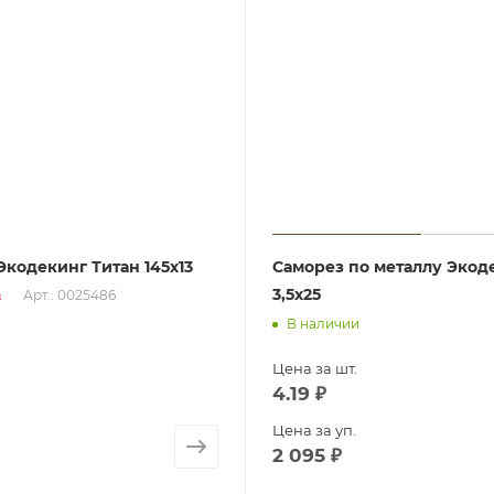
Экодекинг Титан 145х13
Саморез по металлу Экод
3,5х25
Арт.: 0025486
з
В наличии
Цена за шт.
4.19
₽
Цена за уп.
2 095
₽