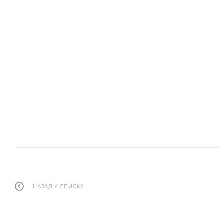
Использование фасадной доски Экодекинг
на фасаде дома
НАЗАД К СПИСКУ