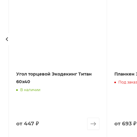
Угол торцевой Экодекинг Титан
Планкен 
60х40
Под зака
В наличии
от
447 ₽
от
693 ₽