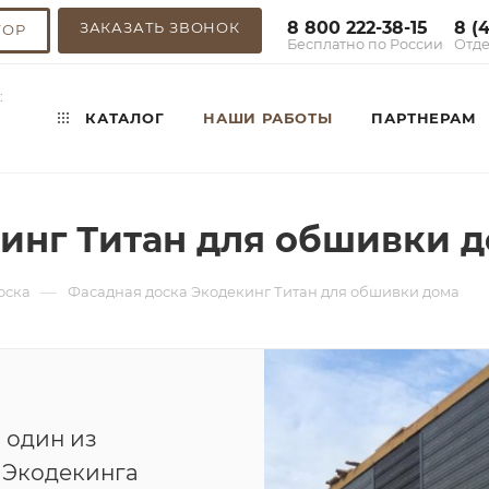
8 800 222-38-15
8 (
ЗАКАЗАТЬ ЗВОНОК
ТОР
Бесплатно по России
Отде
:
КАТАЛОГ
НАШИ РАБОТЫ
ПАРТНЕРАМ
инг Титан для обшивки 
—
оска
Фасадная доска Экодекинг Титан для обшивки дома
 один из
 Экодекинга