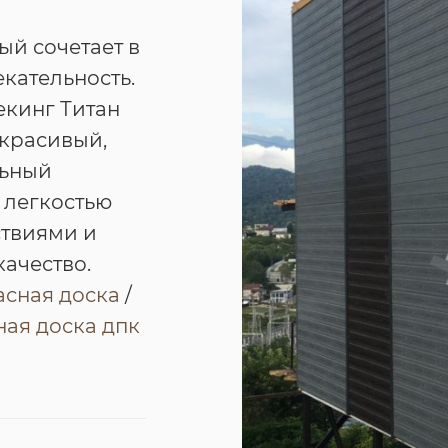
ый сочетает в
екательность.
екинг Титан
 красивый,
льный
 легкостью
ствиями и
качество.
асная доска
/
ая доска дпк