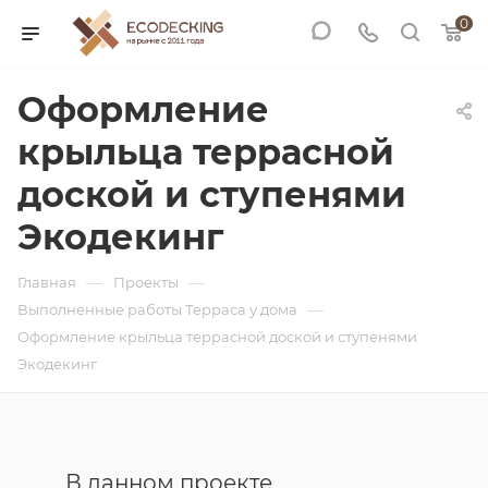
0
Оформление
крыльца террасной
доской и ступенями
Экодекинг
—
—
Главная
Проекты
—
Выполненные работы Терраса у дома
Оформление крыльца террасной доской и ступенями
Экодекинг
В данном проекте