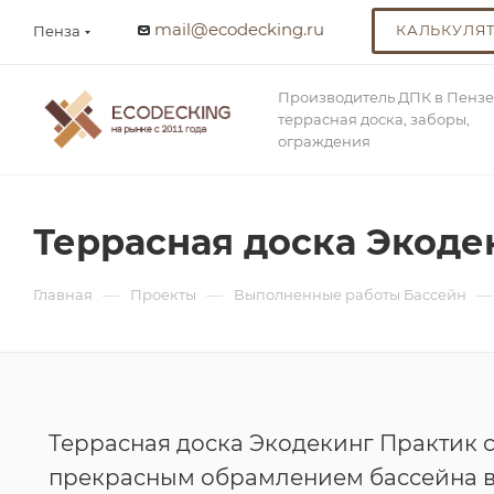
mail@ecodecking.ru
КАЛЬКУЛЯ
Пенза
Производитель ДПК в Пензе
террасная доска, заборы,
ограждения
Террасная доска Экоде
—
—
—
Главная
Проекты
Выполненные работы Бассейн
Террасная доска Экодекинг Практик 
прекрасным обрамлением бассейна в