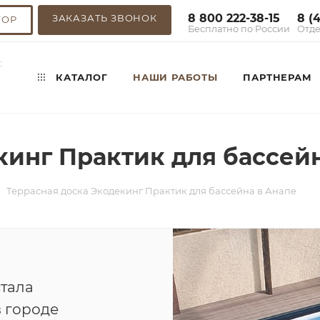
8 800 222-38-15
8 (
ЗАКАЗАТЬ ЗВОНОК
ТОР
Бесплатно по России
Отде
:
КАТАЛОГ
НАШИ РАБОТЫ
ПАРТНЕРАМ
кинг Практик для бассей
Террасная доска Экодекинг Практик для бассейна в Анапе
стала
 городе