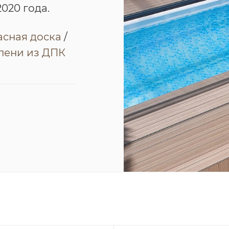
020 года.
асная доска
/
пени из ДПК