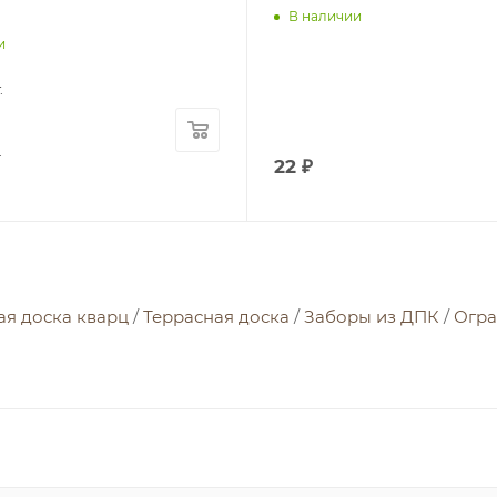
В наличии
и
.
.
22
₽
ая доска кварц
/
Террасная доска
/
Заборы из ДПК
/
Огра