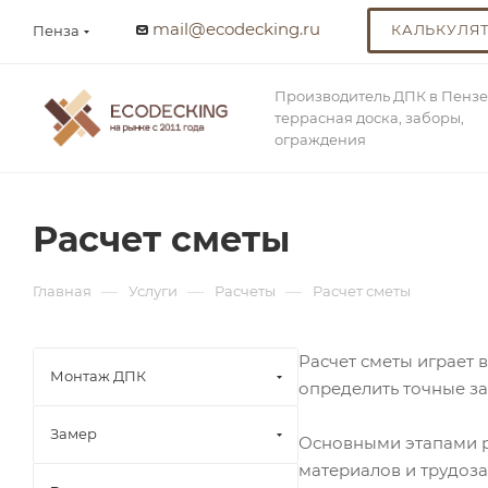
mail@ecodecking.ru
КАЛЬКУЛЯ
Пенза
Производитель ДПК в Пензе
террасная доска, заборы,
ограждения
Расчет сметы
—
—
—
Главная
Услуги
Расчеты
Расчет сметы
Расчет сметы играет 
Монтаж ДПК
определить точные за
Замер
Основными этапами р
материалов и трудоза