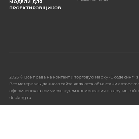
МОДЕЛИ ДЛЯ
ПРОЕКТИРОВЩИКОВ
2026 © Все права на контент и торговую марку «Экодекинг
Все материалы данного сайта являются объектами авторско
оформления (в том числе путем копирования на другие сайты
decking.ru
Цены не являются публичной офертой и приведены в справоч