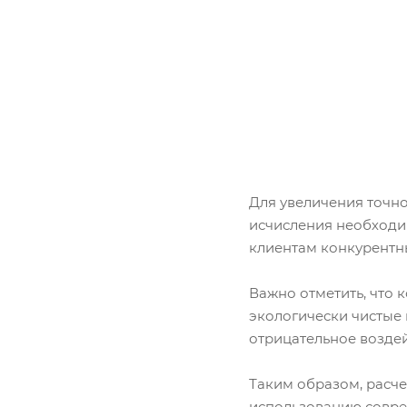
Для увеличения точн
исчисления необходим
клиентам конкурентны
Важно отметить, что 
экологически чистые 
отрицательное воздей
Таким образом, расче
использованию совре