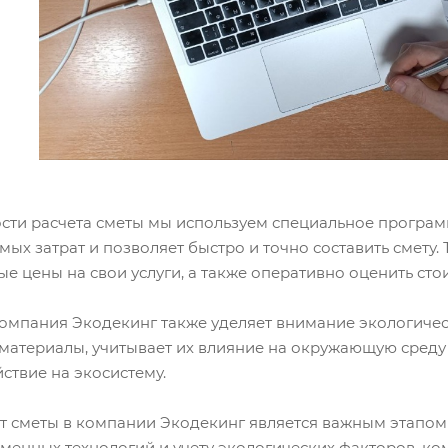
ости расчета сметы мы используем специальное програ
ых затрат и позволяет быстро и точно составить смету
е цены на свои услуги, а также оперативно оценить сто
компания Экодекинг также уделяет внимание экологичес
материалы, учитывает их влияние на окружающую среду
ствие на экосистему.
т сметы в компании Экодекинг является важным этапом 
менных технологий и учету экологических факторов, к