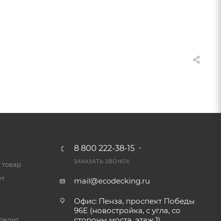
8 800 222-38-15
ЗАКАЗАТЬ ЗВОНОК
 товар
ет
mail@ecodecking.ru
Офис: Пенза, проспект Победы
96Е (новостройка, с угла, со
стороны моста, этаж 1)
редит