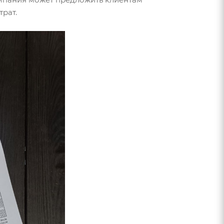
трат.