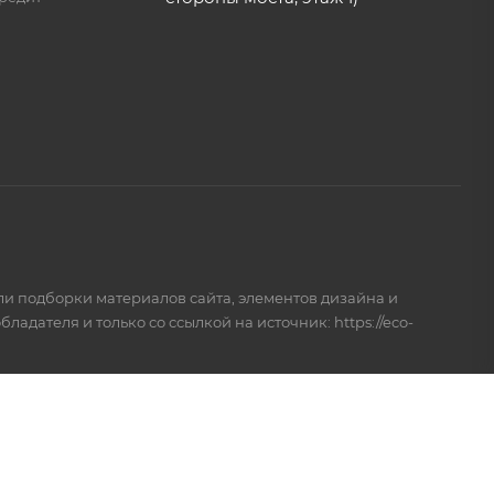
и подборки материалов сайта, элементов дизайна и
Игорь Круглов
дателя и только со ссылкой на источник: https://eco-
Я отвечу на ваши вопросы.
еле продаж.