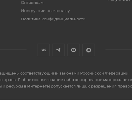
Оптовикам
Инструкции по монтажу
Политика конфиденциальности
» защищены соответствующими законами Российской Федерации.
го права. Любое использование либо копирование материалов ил
 и ресурсы в Интернете) допускается лишь с разрешения правообла
ных целях. Пожалуйста, уточняйте цены и наличие товара в отд